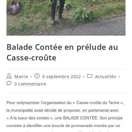
Balade Contée en prélude au
Casse-croûte
Auteur/autrice
Publication
Post
Mairie
6 septembre 2022
Actualités
de
publiée :
category:
Commentaires
0 commentaire
la
de
publication :
la
publication :
Pour redynamiser l’organisation du « Casse-croûte du Tertre »,
la municipalité avait décidé de proposer, en partenariat avec
« A la lueur des contes », une BALADE CONTÉE. Son principe
consiste à identifier une boucle de promenade menée par un