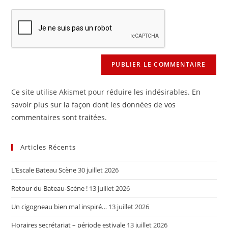
to
de
comment
votre
site
(facultatif)
Ce site utilise Akismet pour réduire les indésirables.
En
savoir plus sur la façon dont les données de vos
commentaires sont traitées
.
Articles Récents
L’Escale Bateau Scène
30 juillet 2026
Retour du Bateau-Scène !
13 juillet 2026
Un cigogneau bien mal inspiré…
13 juillet 2026
Horaires secrétariat – période estivale
13 juillet 2026