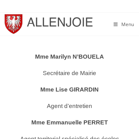
Skip
to
content
Menu
Mme
Marilyn
N’BOUELA
Secrétaire de Mairie
Mme Lise GIRARDIN
Agent d’entretien
Mme Emmanuelle PERRET
Agent territorial spécialisé des écoles