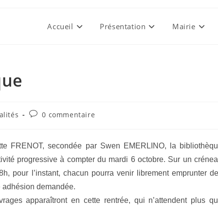
Accueil
Présentation
Mairie
que
Commentaires
alités
0 commentaire
:
de
la
publication :
itte FRENOT, secondée par Swen EMERLINO, la bibliothèq
ivité
progressive à compter du mardi 6 octobre. Sur un créne
8h, pour l’instant, chacun
pourra venir librement emprunter d
e adhésion demandée.
ages apparaîtront en cette rentrée, qui n’attendent plus q