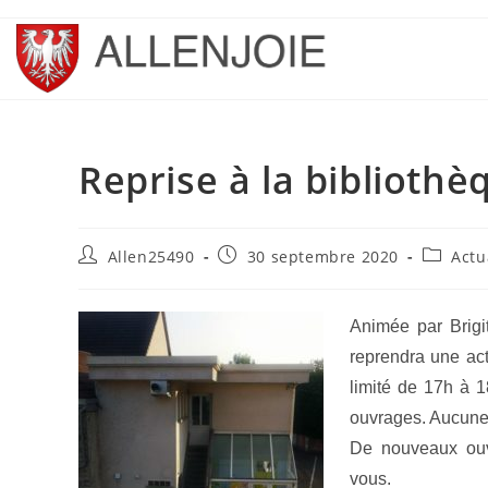
Skip
to
content
Reprise à la bibliothè
Auteur/autrice
Publication
Post
Allen25490
30 septembre 2020
Actu
de
publiée :
category
la
publication :
Animée par Brig
reprendra une act
limité de 17h à 1
ouvrages. Aucun
De nouveaux ouvr
vous.