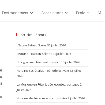
Environnement
Associations
Ecole
Togg
webs
Articles Récents
L’Escale Bateau Scène
30 juillet 2026
sear
Retour du Bateau-Scène !
13 juillet 2026
Un cigogneau bien mal inspiré…
13 juillet 2026
ue
Horaires secrétariat – période estivale
13 juillet
2026
au
es
La Musique en Fête, jouée, écoutée, partagée
2
juillet 2026
ue
Horaires déchèteries et compostière
2 juillet 2026