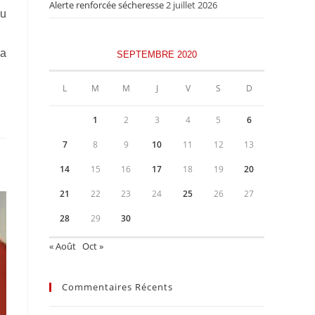
Alerte renforcée sécheresse
2 juillet 2026
du
la
SEPTEMBRE 2020
L
M
M
J
V
S
D
1
2
3
4
5
6
7
8
9
10
11
12
13
14
15
16
17
18
19
20
21
22
23
24
25
26
27
28
29
30
« Août
Oct »
Commentaires Récents