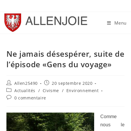
Skip
to
content
Menu
Ne jamais désespérer, suite de
l’épisode «Gens du voyage»
Auteur/autrice
Publication
Allen25490
20 septembre 2020
de
publiée :
Post
Actualités
/
Civisme
/
Environnement
la
category:
Commentaires
0 commentaire
publication :
de
la
publication :
Comme
nous le