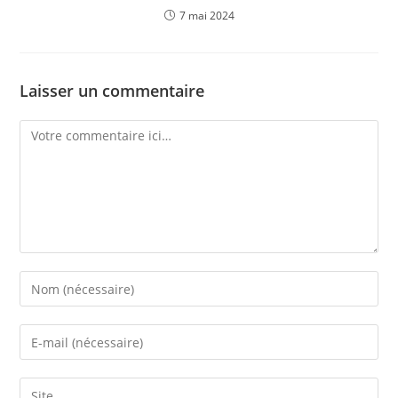
7 mai 2024
Laisser un commentaire
Comment
Enter
your
name
Enter
or
your
username
email
Saisir
to