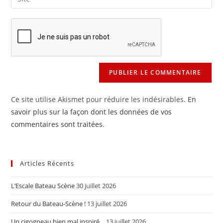
address
l’URL
comment
to
de
comment
votre
site
(facultatif)
Ce site utilise Akismet pour réduire les indésirables.
En
savoir plus sur la façon dont les données de vos
commentaires sont traitées
.
Articles Récents
L’Escale Bateau Scène
30 juillet 2026
Retour du Bateau-Scène !
13 juillet 2026
Un cigogneau bien mal inspiré…
13 juillet 2026