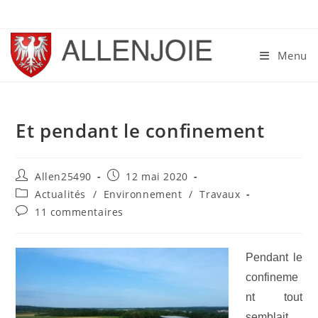
Skip
to
content
Menu
Et pendant le confinement
Auteur/autrice
Publication
Allen25490
12 mai 2020
de
publiée :
Post
Actualités
/
Environnement
/
Travaux
la
category:
Commentaires
11 commentaires
publication :
de
la
publication :
Pendant le
confineme
nt tout
semblait