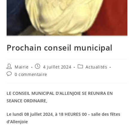
Prochain conseil municipal
Auteur/autrice
Publication
Post
Mairie
4 juillet 2024
Actualités
de
publiée :
category:
Commentaires
0 commentaire
la
de
publication :
la
publication :
LE CONSEIL MUNICIPAL D’ALLENJOIE SE REUNIRA EN
SEANCE ORDINAIRE,
Le lundi 08 juillet 2024, à 18 HEURES 00 – salle des fêtes
d’Allenjoie