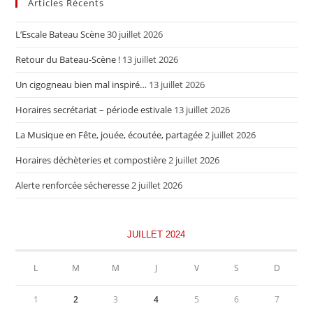
Articles Récents
L’Escale Bateau Scène
30 juillet 2026
Retour du Bateau-Scène !
13 juillet 2026
Un cigogneau bien mal inspiré…
13 juillet 2026
Horaires secrétariat – période estivale
13 juillet 2026
La Musique en Fête, jouée, écoutée, partagée
2 juillet 2026
Horaires déchèteries et compostière
2 juillet 2026
Alerte renforcée sécheresse
2 juillet 2026
JUILLET 2024
L
M
M
J
V
S
D
1
2
3
4
5
6
7