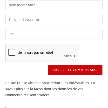
Enter
your
name
Enter
or
your
username
email
Saisir
to
address
l’URL
comment
to
de
comment
votre
site
(facultatif)
Ce site utilise Akismet pour réduire les indésirables.
En
savoir plus sur la façon dont les données de vos
commentaires sont traitées
.