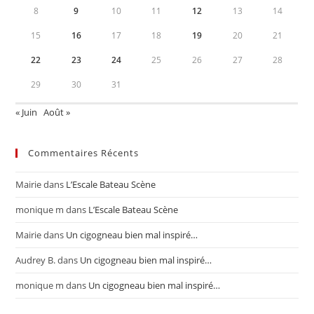
8
9
10
11
12
13
14
15
16
17
18
19
20
21
22
23
24
25
26
27
28
29
30
31
« Juin
Août »
Commentaires Récents
Mairie
dans
L’Escale Bateau Scène
monique m
dans
L’Escale Bateau Scène
Mairie
dans
Un cigogneau bien mal inspiré…
Audrey B.
dans
Un cigogneau bien mal inspiré…
monique m
dans
Un cigogneau bien mal inspiré…