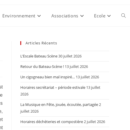
Environnement
Associations
Ecole
Togg
webs
Articles Récents
L’Escale Bateau Scène
30 juillet 2026
sear
Retour du Bateau-Scène !
13 juillet 2026
Un cigogneau bien mal inspiré…
13 juillet 2026
st
Horaires secrétariat – période estivale
13 juillet
2026
Le
es
La Musique en Fête, jouée, écoutée, partagée
2
juillet 2026
e,
et
Horaires déchèteries et compostière
2 juillet 2026
nt