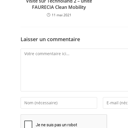
Visite sur Technoland 2 – unité
FAURECIA Clean Mobility
11 mai 2021
Laisser un commentaire
Comment
Enter
Enter
your
your
name
email
or
address