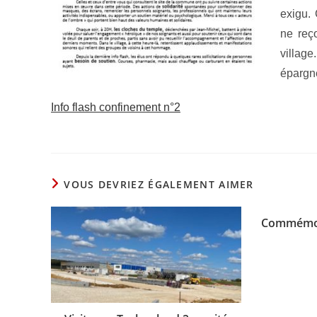
exigu. 
ne reç
villag
épargn
Info flash confinement n°2
VOUS DEVRIEZ ÉGALEMENT AIMER
Commémor