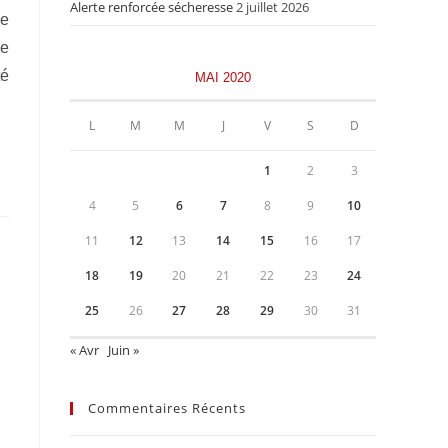
Alerte renforcée sécheresse
2 juillet 2026
ie
le
té
MAI 2020
L
M
M
J
V
S
D
1
2
3
4
5
6
7
8
9
10
11
12
13
14
15
16
17
18
19
20
21
22
23
24
25
26
27
28
29
30
31
« Avr
Juin »
Commentaires Récents