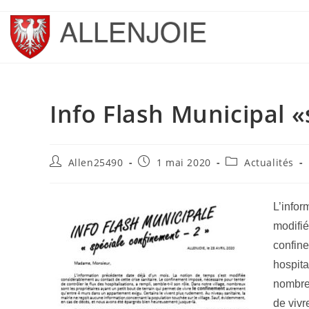
Skip
to
content
Info Flash Municipal 
Auteur/autrice
Publication
Post
Allen25490
1 mai 2020
Actualités
de
publiée :
category:
la
publication :
L’infor
modifi
confin
hospita
nombreu
de vivr