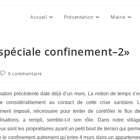
Accueil
Présentation
Mairie
«spéciale confinement–2»
Commentaires
0 commentaire
de
la
publication :
mation précédente date déjà d’un mois. La notion de temps s’e
ée considérablement au contact de cette crise sanitaire. 
ement imposé, nécessaire pour tenter de contrôler le flux d
lisations, a rempli, semble-t-il son rôle. Dans notre villag
x sont les propriétaires ayant un petit bout de terrain qui perm
e le confinement autrement qu’entre 4 murs dans un apparteme