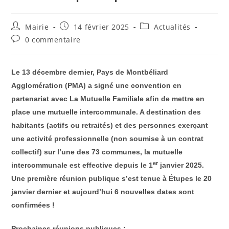
Auteur/autrice
Publication
Post
Mairie
14 février 2025
Actualités
de
publiée :
category:
Commentaires
0 commentaire
la
de
publication :
la
publication :
Le 13 décembre dernier, Pays de Montbéliard
Agglomération (PMA) a signé une convention en
partenariat avec La Mutuelle Familiale afin de mettre en
place une mutuelle intercommunale. A destination des
habitants (actifs ou retraités) et des personnes exerçant
une activité professionnelle (non soumise à un contrat
collectif) sur l’une des 73 communes, la mutuelle
er
intercommunale est effective depuis le 1
janvier 2025.
Une première réunion publique s’est tenue à Étupes le 20
janvier dernier et aujourd’hui 6 nouvelles dates sont
confirmées !
Prochaines réunions publiques
: