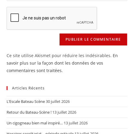
comment
to
de
comment
votre
site
(facultatif)
Ce site utilise Akismet pour réduire les indésirables.
En
savoir plus sur la façon dont les données de vos
commentaires sont traitées
.
Articles Récents
L’Escale Bateau Scène
30 juillet 2026
Retour du Bateau-Scène !
13 juillet 2026
Un cigogneau bien mal inspiré…
13 juillet 2026
Horaires secrétariat – période estivale
13 juillet 2026