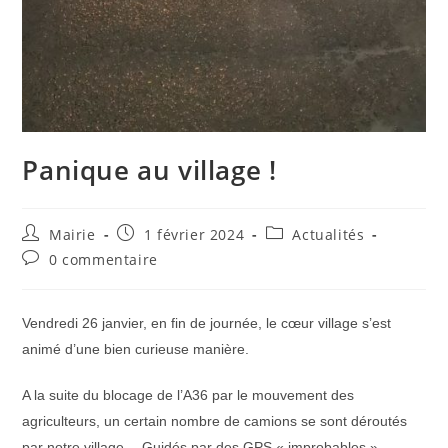
Panique au village !
Auteur/autrice
Publication
Post
Mairie
1 février 2024
Actualités
de
publiée :
category:
Commentaires
0 commentaire
la
de
publication :
la
publication :
Vendredi 26 janvier, en fin de journée, le cœur village s’est
animé d’une bien curieuse manière.
A la suite du blocage de l’A36 par le mouvement des
agriculteurs, un certain nombre de camions se sont déroutés
par notre village… Guidés par des GPS « improbables »,