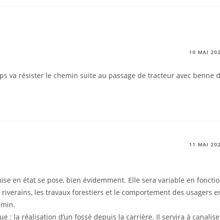
10 MAI 20
ps va résister le chemin suite au passage de tracteur avec benne 
11 MAI 20
mise en état se pose, bien évidemment. Elle sera variable en foncti
es riverains, les travaux forestiers et le comportement des usagers e
emin.
la réalisation d’un fossé depuis la carrière. Il servira à canalise