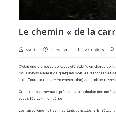
Le chemin « de la carr
Auteur/autrice
Publication
Post
Co
Mairie
10 mai 2022
Actualités
de
publiée :
category:
de
la
la
publication :
pub
C’était une promesse de la société SEDIA, en charge de l
Nous avions alerté il y a quelques mois les responsables 
unité Faurecia (encore en construction) générait un ruissel
Cette « phase travaux » précède la constitution des aména
soucis liés aux intempéries.
Les ruissellements très importants constatés, s’ils n’étai