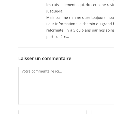
les ruissellements qui, du coup, ne rav
jusque-là.
Mais comme rien ne dure toujours, nous 
Pour information : le chemin du grand 
reformaté il y a 5 ou 6 ans par nos soin
particulière…
Laisser un commentaire
Comment
Enter
Enter