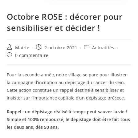
Octobre ROSE : décorer pour
sensibiliser et décider !
Auteur/autrice
Publication
Post
Mairie
2 octobre 2021
Actualités
de
publiée :
category:
Commentaires
0 commentaire
la
de
publication :
la
publication :
Pour la seconde année, notre village se pare pour illustrer
la campagne d’incitation au dépistage du cancer du sein.
Cette action constitue un rappel destiné à sensibiliser et
insister sur l’importance capitale d’un dépistage précoce.
Rappel : un dépistage réalisé à temps peut sauver la vie !
Simple et 100% remboursé, le dépistage doit être fait tous
les deux ans, dès 50 ans.