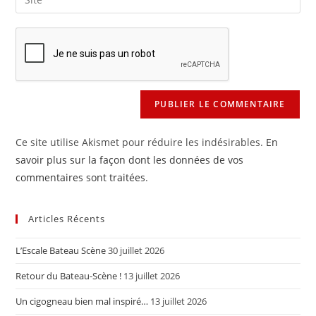
address
l’URL
comment
to
de
comment
votre
site
(facultatif)
Ce site utilise Akismet pour réduire les indésirables.
En
savoir plus sur la façon dont les données de vos
commentaires sont traitées
.
Articles Récents
L’Escale Bateau Scène
30 juillet 2026
Retour du Bateau-Scène !
13 juillet 2026
Un cigogneau bien mal inspiré…
13 juillet 2026