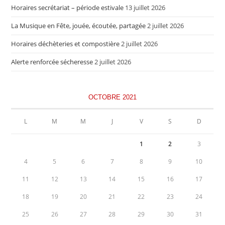
Horaires secrétariat – période estivale
13 juillet 2026
La Musique en Fête, jouée, écoutée, partagée
2 juillet 2026
Horaires déchèteries et compostière
2 juillet 2026
Alerte renforcée sécheresse
2 juillet 2026
OCTOBRE 2021
L
M
M
J
V
S
D
1
2
3
4
5
6
7
8
9
10
11
12
13
14
15
16
17
18
19
20
21
22
23
24
25
26
27
28
29
30
31