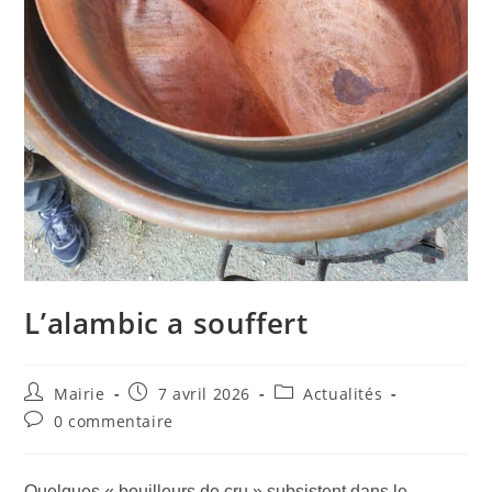
L’alambic a souffert
Auteur/autrice
Publication
Post
Mairie
7 avril 2026
Actualités
de
publiée :
category:
Commentaires
0 commentaire
la
de
publication :
la
publication :
Quelques « bouilleurs de cru » subsistent dans le