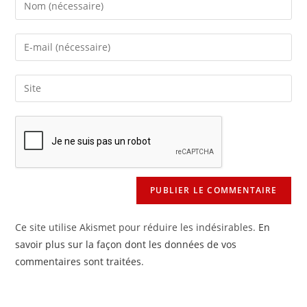
Enter
your
name
Enter
or
your
username
email
Saisir
to
address
l’URL
comment
to
de
comment
votre
site
(facultatif)
Ce site utilise Akismet pour réduire les indésirables.
En
savoir plus sur la façon dont les données de vos
commentaires sont traitées
.