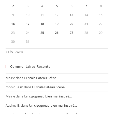
2
3
4
5
6
7
8
9
10
11
12
13
14
15
16
17
18
19
20
21
22
23
24
25
26
27
28
29
30
31
« Fév
Avr »
Commentaires Récents
Mairie
dans
L’Escale Bateau Scène
monique m
dans
L’Escale Bateau Scène
Mairie
dans
Un cigogneau bien mal inspiré…
Audrey B.
dans
Un cigogneau bien mal inspiré…