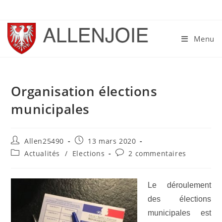
Skip
to
content
Menu
Organisation élections
municipales
Auteur/autrice
Publication
Allen25490
13 mars 2020
de
publiée :
Post
Commentaires
Actualités
/
Elections
2 commentaires
la
category:
de
publication :
la
publication :
Le déroulement
des élections
municipales est