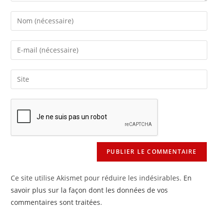
Enter
your
name
Enter
or
your
username
email
Saisir
to
address
l’URL
comment
to
de
comment
votre
site
(facultatif)
Ce site utilise Akismet pour réduire les indésirables.
En
savoir plus sur la façon dont les données de vos
commentaires sont traitées
.