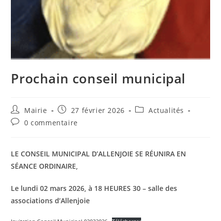
Prochain conseil municipal
Auteur/autrice
Publication
Post
Mairie
27 février 2026
Actualités
de
publiée :
category:
Commentaires
0 commentaire
la
de
publication :
la
publication :
LE CONSEIL MUNICIPAL D’ALLENJOIE SE RÉUNIRA EN
SÉANCE ORDINAIRE,
Le lundi 02 mars 2026, à 18 HEURES 30 – salle des
associations d’Allenjoie