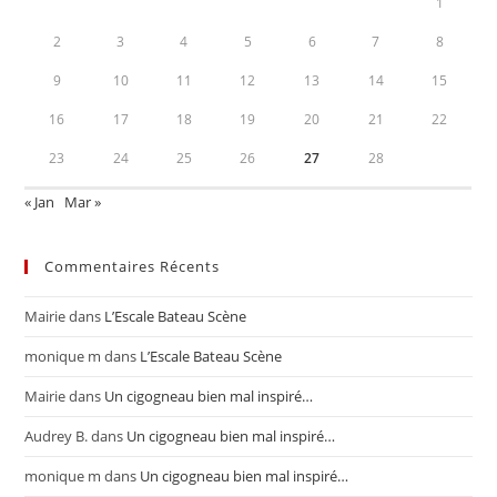
1
2
3
4
5
6
7
8
9
10
11
12
13
14
15
16
17
18
19
20
21
22
23
24
25
26
27
28
« Jan
Mar »
Commentaires Récents
Mairie
dans
L’Escale Bateau Scène
monique m
dans
L’Escale Bateau Scène
Mairie
dans
Un cigogneau bien mal inspiré…
Audrey B.
dans
Un cigogneau bien mal inspiré…
monique m
dans
Un cigogneau bien mal inspiré…