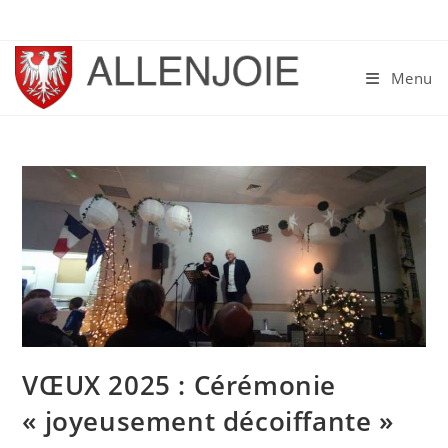
Skip
to
content
Menu
VŒUX 2025 : Cérémonie
« joyeusement décoiffante »