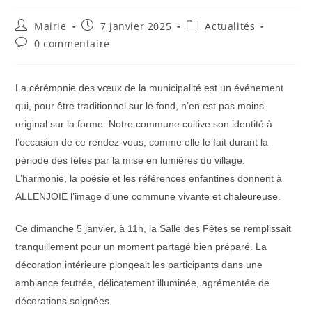
Auteur/autrice
Publication
Post
Mairie
7 janvier 2025
Actualités
de
publiée :
category:
Commentaires
0 commentaire
la
de
publication :
la
publication :
La cérémonie des vœux de la municipalité est un événement
qui, pour être traditionnel sur le fond, n’en est pas moins
original sur la forme. Notre commune cultive son identité à
l’occasion de ce rendez-vous, comme elle le fait durant la
période des fêtes par la mise en lumières du village.
L’harmonie, la poésie et les références enfantines donnent à
ALLENJOIE l’image d’une commune vivante et chaleureuse.
Ce dimanche 5 janvier, à 11h, la Salle des Fêtes se remplissait
tranquillement pour un moment partagé bien préparé. La
décoration intérieure plongeait les participants dans une
ambiance feutrée, délicatement illuminée, agrémentée de
décorations soignées.