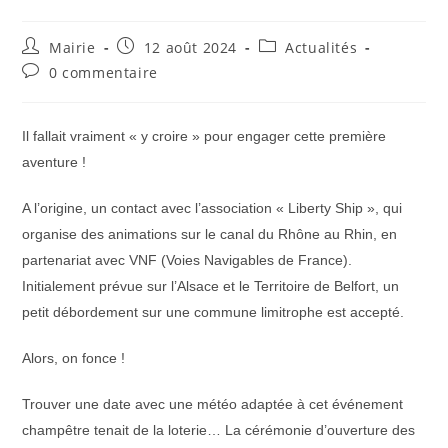
Auteur/autrice
Publication
Post
Mairie
12 août 2024
Actualités
de
publiée :
category:
Commentaires
0 commentaire
la
de
publication :
la
publication :
Il fallait vraiment « y croire » pour engager cette première
aventure !
A l’origine, un contact avec l’association « Liberty Ship », qui
organise des animations sur le canal du Rhône au Rhin, en
partenariat avec VNF (Voies Navigables de France).
Initialement prévue sur l’Alsace et le Territoire de Belfort, un
petit débordement sur une commune limitrophe est accepté.
Alors, on fonce !
Trouver une date avec une météo adaptée à cet événement
champêtre tenait de la loterie… La cérémonie d’ouverture des