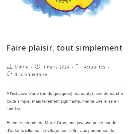
Faire plaisir, tout simplement
Auteur/autrice
Publication
Post
Mairie
1 mars 2024
Actualités
de
publiée :
category:
Commentaires
0 commentaire
la
de
publication :
la
publication :
A l’initiative d’une (ou de quelques) maman(s), une démarche
toute simple, mais tellement signifiante, mérite une mise en
lumière.
En cette période de Mardi Gras, une joyeuse petite bande
d’enfants sillonnait le village pour offrir aux personnes de