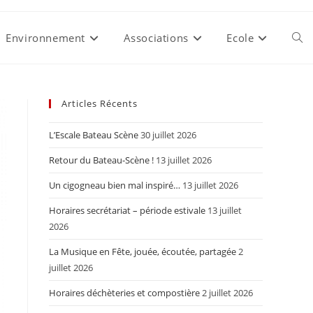
Environnement
Associations
Ecole
Togg
webs
Articles Récents
L’Escale Bateau Scène
30 juillet 2026
sear
Retour du Bateau-Scène !
13 juillet 2026
Un cigogneau bien mal inspiré…
13 juillet 2026
Horaires secrétariat – période estivale
13 juillet
2026
La Musique en Fête, jouée, écoutée, partagée
2
juillet 2026
Horaires déchèteries et compostière
2 juillet 2026