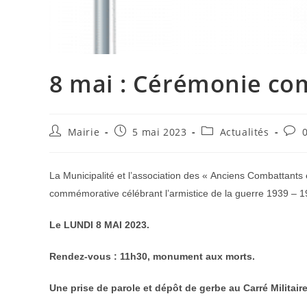
8 mai : Cérémonie c
Auteur/autrice
Publication
Post
Com
Mairie
5 mai 2023
Actualités
de
publiée :
category:
de
la
la
publication :
publ
La Municipalité et l’association des « Anciens Combattants 
commémorative célébrant l’armistice de la guerre 1939 – 
Le LUNDI 8 MAI 2023.
Rendez-vous : 11h30, monument aux morts.
Une prise de parole et dépôt de gerbe au Carré Militair