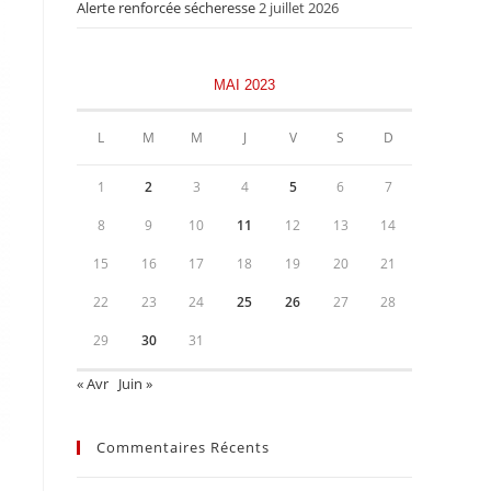
Alerte renforcée sécheresse
2 juillet 2026
MAI 2023
L
M
M
J
V
S
D
1
2
3
4
5
6
7
8
9
10
11
12
13
14
15
16
17
18
19
20
21
22
23
24
25
26
27
28
29
30
31
« Avr
Juin »
Commentaires Récents