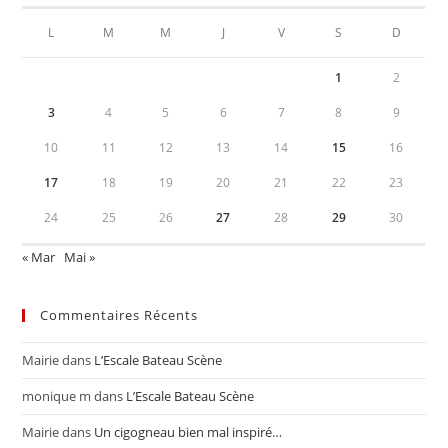
L
M
M
J
V
S
D
1
2
3
4
5
6
7
8
9
10
11
12
13
14
15
16
17
18
19
20
21
22
23
24
25
26
27
28
29
30
« Mar
Mai »
Commentaires Récents
Mairie
dans
L’Escale Bateau Scène
monique m
dans
L’Escale Bateau Scène
Mairie
dans
Un cigogneau bien mal inspiré…