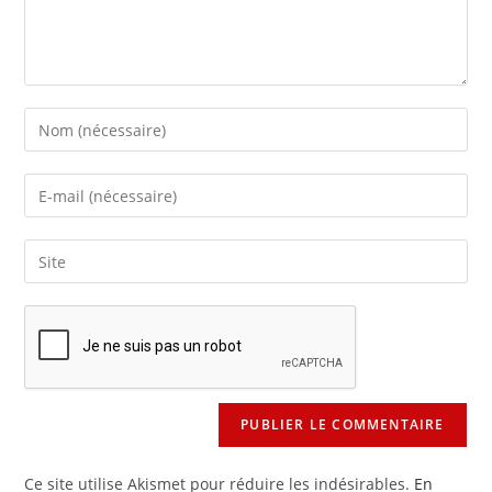
Enter
your
name
Enter
or
your
username
email
Saisir
to
address
l’URL
comment
to
de
comment
votre
site
(facultatif)
Ce site utilise Akismet pour réduire les indésirables.
En