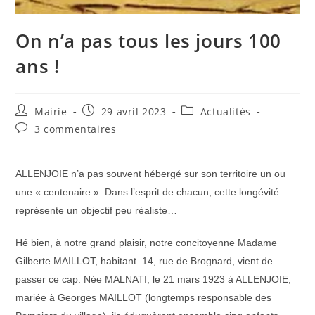
On n’a pas tous les jours 100
ans !
Auteur/autrice
Publication
Post
Mairie
29 avril 2023
Actualités
de
publiée :
category:
Commentaires
3 commentaires
la
de
publication :
la
publication :
ALLENJOIE n’a pas souvent hébergé sur son territoire un ou
une « centenaire ». Dans l’esprit de chacun, cette longévité
représente un objectif peu réaliste…
Hé bien, à notre grand plaisir, notre concitoyenne Madame
Gilberte MAILLOT, habitant 14, rue de Brognard, vient de
passer ce cap. Née MALNATI, le 21 mars 1923 à ALLENJOIE,
mariée à Georges MAILLOT (longtemps responsable des