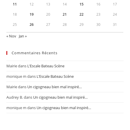
11
12
13
14
15
16
17
18
19
20
21
22
23
24
25
26
27
28
29
30
31
« Nov
Jan »
Commentaires Récents
Mairie
dans
L’Escale Bateau Scène
monique m
dans
L’Escale Bateau Scène
Mairie
dans
Un cigogneau bien mal inspiré…
Audrey B.
dans
Un cigogneau bien mal inspiré…
monique m
dans
Un cigogneau bien mal inspiré…