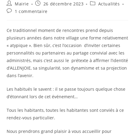
Auteur/autrice
Publication
Post
Mairie
26 décembre 2023
Actualités
de
publiée :
category:
Commentaires
1 commentaire
la
de
publication :
la
publication :
Ce traditionnel moment de rencontres prend depuis
plusieurs années dans notre village une forme relativement
« atypique ». Bien sûr, c’est l’occasion d’inviter certaines
personnalités ou partenaires au partage convivial avec les
administrés, mais c’est aussi le prétexte à affirmer l’identité
d’ALLENJOIE, sa singularité, son dynamisme et sa projection
dans l’avenir.
Les habitués le savent : il se passe toujours quelque chose
d’étonnant lors de cet événement…
Tous les habitants, toutes les habitantes sont conviés à ce
rendez-vous particulier.
Nous prendrons grand plaisir à vous accueillir pour