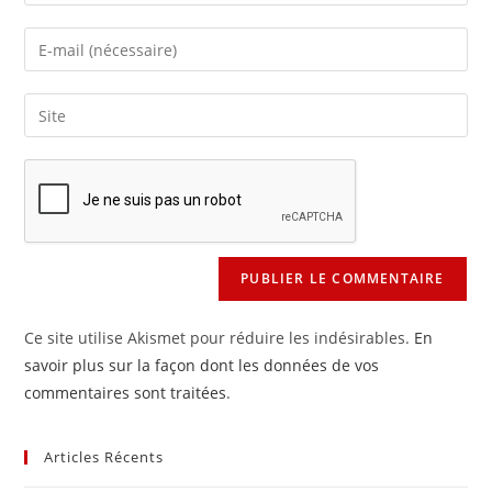
your
name
Enter
or
your
username
email
Saisir
to
address
l’URL
comment
to
de
comment
votre
site
(facultatif)
Ce site utilise Akismet pour réduire les indésirables.
En
savoir plus sur la façon dont les données de vos
commentaires sont traitées
.
Articles Récents