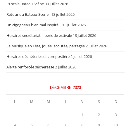
L’Escale Bateau Scène
30 juillet 2026
Retour du Bateau-Scène !
13 juillet 2026
Un cigogneau bien mal inspiré…
13 juillet 2026
Horaires secrétariat – période estivale
13 juillet 2026
La Musique en Fête, jouée, écoutée, partagée
2 juillet 2026
Horaires déchèteries et compostière
2 juillet 2026
Alerte renforcée sécheresse
2 juillet 2026
DÉCEMBRE 2023
L
M
M
J
V
S
D
1
2
3
4
5
6
7
8
9
10