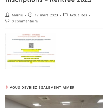
Auteur/autrice
Publication
Post
Mairie
17 mars 2023
Actualités
de
publiée :
category:
Commentaires
0 commentaire
la
de
publication :
la
publication :
VOUS DEVRIEZ ÉGALEMENT AIMER