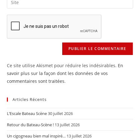
to
address
l’URL
comment
to
de
comment
votre
site
(facultatif)
Ce site utilise Akismet pour réduire les indésirables.
En
savoir plus sur la façon dont les données de vos
commentaires sont traitées
.
Articles Récents
L’Escale Bateau Scène
30 juillet 2026
Retour du Bateau-Scène !
13 juillet 2026
Un cigogneau bien mal inspiré…
13 juillet 2026