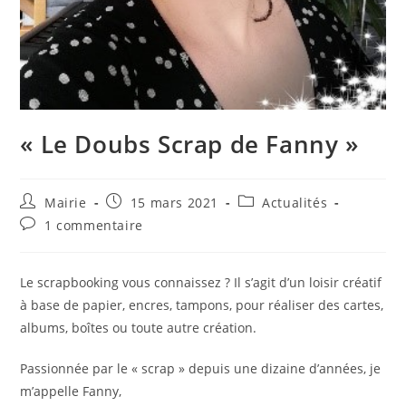
« Le Doubs Scrap de Fanny »
Auteur/autrice
Publication
Post
Mairie
15 mars 2021
Actualités
de
publiée :
category:
Commentaires
1 commentaire
la
de
publication :
la
publication :
Le scrapbooking vous connaissez ? Il s’agit d’un loisir créatif
à base de papier, encres, tampons, pour réaliser des cartes,
albums, boîtes ou toute autre création.
Passionnée par le « scrap » depuis une dizaine d’années, je
m’appelle Fanny,