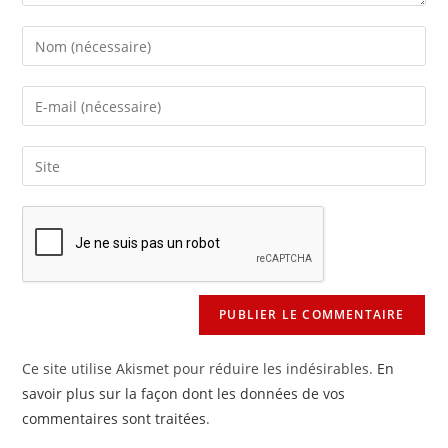
Enter
your
name
Enter
or
your
username
email
Saisir
to
address
l’URL
comment
to
de
comment
votre
site
(facultatif)
Ce site utilise Akismet pour réduire les indésirables.
En
savoir plus sur la façon dont les données de vos
commentaires sont traitées
.