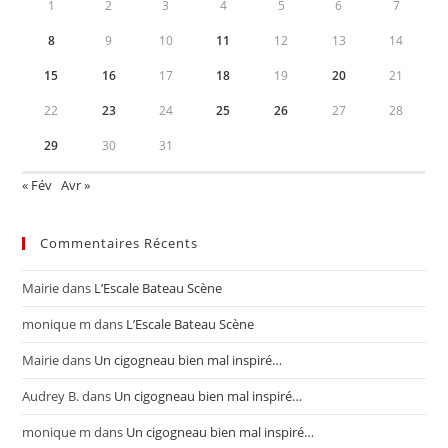
1
2
3
4
5
6
7
8
9
10
11
12
13
14
15
16
17
18
19
20
21
22
23
24
25
26
27
28
29
30
31
« Fév
Avr »
Commentaires Récents
Mairie
dans
L’Escale Bateau Scène
monique m
dans
L’Escale Bateau Scène
Mairie
dans
Un cigogneau bien mal inspiré…
Audrey B.
dans
Un cigogneau bien mal inspiré…
monique m
dans
Un cigogneau bien mal inspiré…