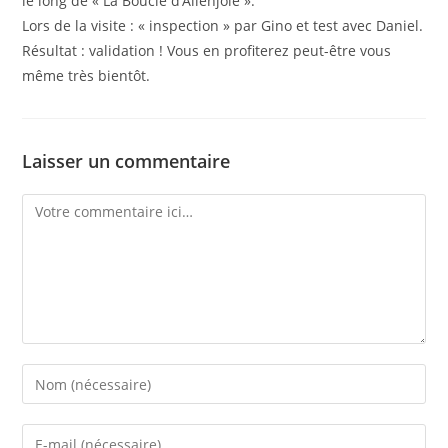
le long de « La Boucle d’Allenjoie ».
Lors de la visite : « inspection » par Gino et test avec Daniel.
Résultat : validation ! Vous en profiterez peut-être vous
même très bientôt.
Laisser un commentaire
Comment
Enter
your
name
Enter