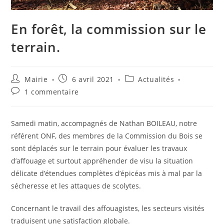
En forêt, la commission sur le
terrain.
Auteur/autrice
Publication
Post
Mairie
6 avril 2021
Actualités
de
publiée :
category:
Commentaires
1 commentaire
la
de
publication :
la
publication :
Samedi matin, accompagnés de Nathan BOILEAU, notre
référent ONF, des membres de la Commission du Bois se
sont déplacés sur le terrain pour évaluer les travaux
d’affouage et surtout appréhender de visu la situation
délicate d’étendues complètes d’épicéas mis à mal par la
sécheresse et les attaques de scolytes.
Concernant le travail des affouagistes, les secteurs visités
traduisent une satisfaction globale.