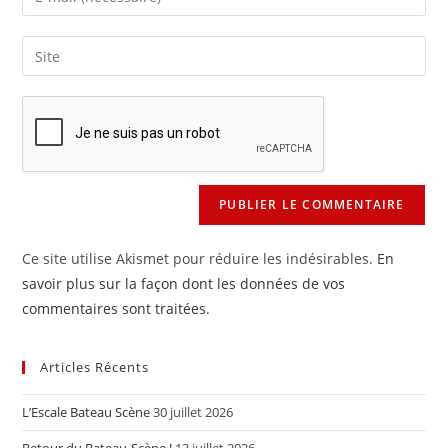
or
your
username
email
Saisir
to
address
l’URL
comment
to
de
comment
votre
site
(facultatif)
Ce site utilise Akismet pour réduire les indésirables.
En
savoir plus sur la façon dont les données de vos
commentaires sont traitées
.
Articles Récents
L’Escale Bateau Scène
30 juillet 2026