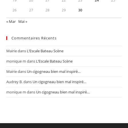
19
20
21
22
23
24
25
26
27
28
29
30
« Mar
Mai »
Commentaires Récents
Mairie
dans
L’Escale Bateau Scène
monique m
dans
L’Escale Bateau Scène
Mairie
dans
Un cigogneau bien mal inspiré…
Audrey B.
dans
Un cigogneau bien mal inspiré…
monique m
dans
Un cigogneau bien mal inspiré…