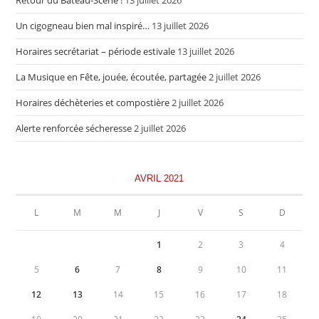
Retour du Bateau-Scène !
13 juillet 2026
Un cigogneau bien mal inspiré…
13 juillet 2026
Horaires secrétariat – période estivale
13 juillet 2026
La Musique en Fête, jouée, écoutée, partagée
2 juillet 2026
Horaires déchèteries et compostière
2 juillet 2026
Alerte renforcée sécheresse
2 juillet 2026
AVRIL 2021
L
M
M
J
V
S
D
1
2
3
4
5
6
7
8
9
10
11
12
13
14
15
16
17
18