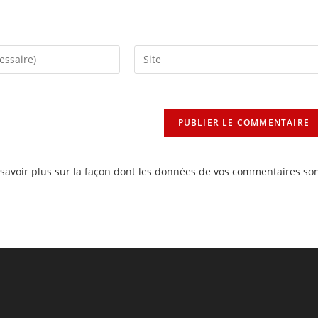
Saisir
l’URL
de
votre
site
(facultatif)
savoir plus sur la façon dont les données de vos commentaires so