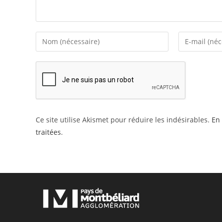
Enter
Enter
your
your
name
email
or
address
username
to
to
comment
comment
Ce site utilise Akismet pour réduire les indésirables.
En 
traitées
.