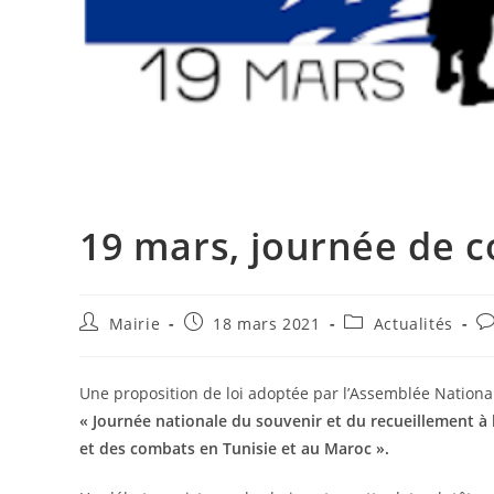
19 mars, journée de
Auteur/autrice
Publication
Post
C
Mairie
18 mars 2021
Actualités
de
publiée :
category:
d
la
la
publication :
pu
Une proposition de loi adoptée par l’Assemblée Nationa
« Journée nationale du souvenir et du recueillement à l
et des combats en Tunisie et au Maroc ».