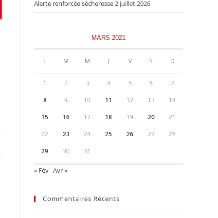
Alerte renforcée sécheresse
2 juillet 2026
MARS 2021
L
M
M
J
V
S
D
1
2
3
4
5
6
7
8
9
10
11
12
13
14
15
16
17
18
19
20
21
22
23
24
25
26
27
28
29
30
31
« Fév
Avr »
Commentaires Récents