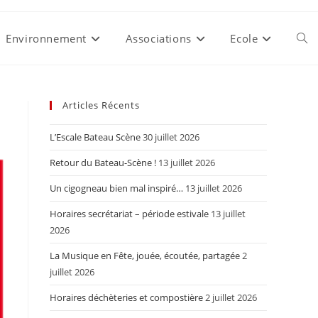
Environnement
Associations
Ecole
Togg
webs
Articles Récents
L’Escale Bateau Scène
30 juillet 2026
sear
Retour du Bateau-Scène !
13 juillet 2026
Un cigogneau bien mal inspiré…
13 juillet 2026
Horaires secrétariat – période estivale
13 juillet
2026
La Musique en Fête, jouée, écoutée, partagée
2
juillet 2026
Horaires déchèteries et compostière
2 juillet 2026