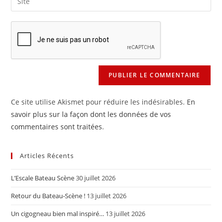
address
l’URL
comment
to
de
comment
votre
site
(facultatif)
Ce site utilise Akismet pour réduire les indésirables.
En
savoir plus sur la façon dont les données de vos
commentaires sont traitées
.
Articles Récents
L’Escale Bateau Scène
30 juillet 2026
Retour du Bateau-Scène !
13 juillet 2026
Un cigogneau bien mal inspiré…
13 juillet 2026