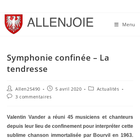
Skip
to
content
Menu
Symphonie confinée – La
tendresse
Auteur/autrice
Publication
Post
Allen25490
5 avril 2020
Actualités
de
publiée :
category:
Commentaires
3 commentaires
la
de
publication :
la
publication :
Valentin Vander a réuni 45 musiciens et chanteurs
depuis leur lieu de confinement pour interpréter cette
sublime chanson immortalisée par Bourvil en 1963.