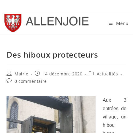
Skip
to
content
Menu
Des hiboux protecteurs
Auteur/autrice
Publication
Post
Mairie
14 décembre 2020
Actualités
de
publiée :
category:
Commentaires
0 commentaire
la
de
publication :
la
publication :
Aux 3
entrées de
village, un
hibou