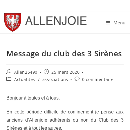
Skip
to
content
Menu
Message du club des 3 Sirènes
Auteur/autrice
Publication
Allen25490
25 mars 2020
de
publiée :
Post
Commentaires
Actualités
/
associations
0 commentaire
la
category:
de
publication :
la
publication :
Bonjour à toutes et à tous.
En cette période difficile de confinement je pense aux
anciens d’Allenjoie adhérents où non du Club des 3
Sirènes et à tout les autres.