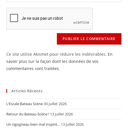
l’URL
comment
to
de
comment
votre
site
(facultatif)
Ce site utilise Akismet pour réduire les indésirables.
En
savoir plus sur la façon dont les données de vos
commentaires sont traitées
.
Articles Récents
L’Escale Bateau Scène
30 juillet 2026
Retour du Bateau-Scène !
13 juillet 2026
Un cigogneau bien mal inspiré…
13 juillet 2026