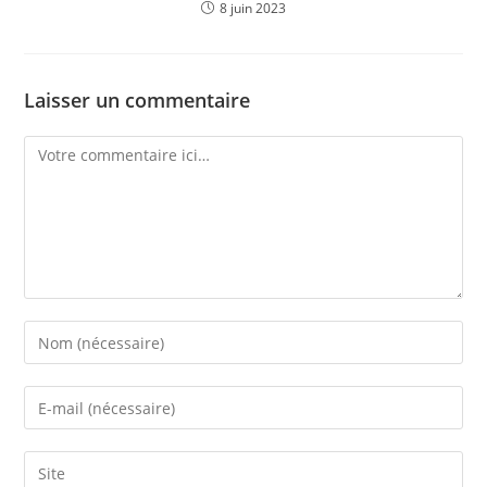
8 juin 2023
Laisser un commentaire
Comment
Enter
your
name
Enter
or
your
username
email
Saisir
to
address