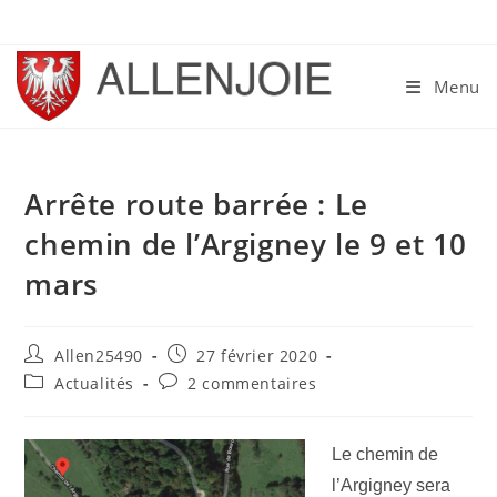
Skip
to
content
Menu
Arrête route barrée : Le
chemin de l’Argigney le 9 et 10
mars
Auteur/autrice
Publication
Allen25490
27 février 2020
de
publiée :
Post
Commentaires
Actualités
2 commentaires
la
category:
de
publication :
la
publication :
Le chemin de
l’Argigney sera