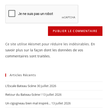
comment
to
de
comment
votre
site
(facultatif)
Ce site utilise Akismet pour réduire les indésirables.
En
savoir plus sur la façon dont les données de vos
commentaires sont traitées
.
Articles Récents
L’Escale Bateau Scène
30 juillet 2026
Retour du Bateau-Scène !
13 juillet 2026
Un cigogneau bien mal inspiré…
13 juillet 2026