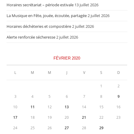
Horaires secrétariat – période estivale
13 juillet 2026
La Musique en Fête, jouée, écoutée, partagée
2 juillet 2026
Horaires déchèteries et compostière
2 juillet 2026
Alerte renforcée sécheresse
2 juillet 2026
FÉVRIER 2020
L
M
M
J
V
S
D
1
2
3
4
5
6
7
8
9
10
11
12
13
14
15
16
17
18
19
20
21
22
23
24
25
26
27
28
29