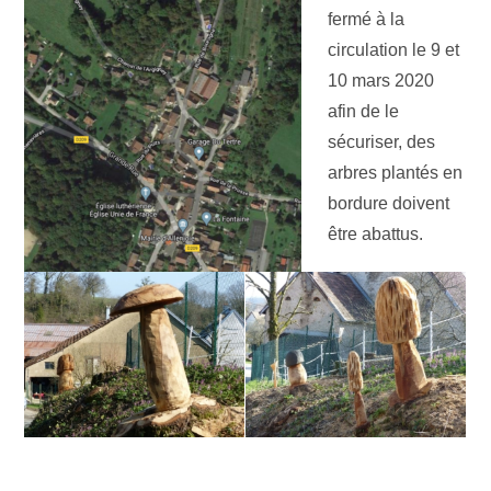
fermé à la
circulation le 9 et
10 mars 2020
afin de le
sécuriser, des
arbres plantés en
bordure doivent
être abattus.