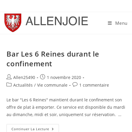
Skip
to
content
Menu
Bar Les 6 Reines durant le
confinement
Auteur/autrice
Publication
Allen25490
1 novembre 2020
de
publiée :
Post
Commentaires
Actualités
/
Vie communale
1 commentaire
la
category:
de
publication :
la
Le bar "Les 6 Reines" maintient durant le confinement son
publication :
offre de plat à emporter. Ce service est disponible du mardi
au dimanche, midi et soir, uniquement sur réservation. …
Bar
Continuer La Lecture