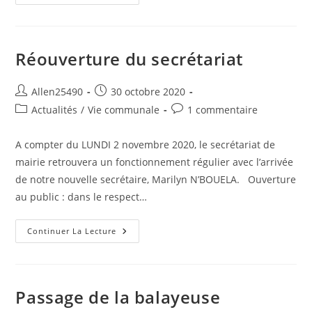
Les
6
Reines
Durant
Le
Confinement
Réouverture du secrétariat
Auteur/autrice
Publication
Allen25490
30 octobre 2020
de
publiée :
Post
Commentaires
Actualités
/
Vie communale
1 commentaire
la
category:
de
publication :
la
A compter du LUNDI 2 novembre 2020, le secrétariat de
publication :
mairie retrouvera un fonctionnement régulier avec l’arrivée
de notre nouvelle secrétaire, Marilyn N’BOUELA. Ouverture
au public : dans le respect…
Réouverture
Continuer La Lecture
Du
Secrétariat
Passage de la balayeuse