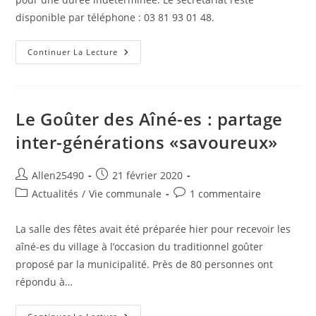
disponible par téléphone : 03 81 93 01 48.
Secrétariat
Continuer La Lecture
Mairie
Le Goûter des Aîné-es : partage
inter-générations «savoureux»
Auteur/autrice
Publication
Allen25490
21 février 2020
de
publiée :
Post
Commentaires
Actualités
/
Vie communale
1 commentaire
la
category:
de
publication :
la
La salle des fêtes avait été préparée hier pour recevoir les
publication :
aîné-es du village à l’occasion du traditionnel goûter
proposé par la municipalité. Près de 80 personnes ont
répondu à…