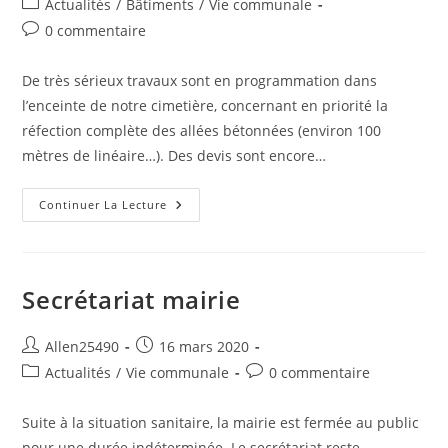
Post
Actualités
/
Bâtiments
/
Vie communale
la
category:
Commentaires
0 commentaire
publication :
de
la
De très sérieux travaux sont en programmation dans
publication :
l’enceinte de notre cimetière, concernant en priorité la
réfection complète des allées bétonnées (environ 100
mètres de linéaire…). Des devis sont encore…
Nos
Continuer La Lecture
Agents
Soignent
Notre
Patrimoine
Secrétariat mairie
Auteur/autrice
Publication
Allen25490
16 mars 2020
de
publiée :
Post
Commentaires
Actualités
/
Vie communale
0 commentaire
la
category:
de
publication :
la
Suite à la situation sanitaire, la mairie est fermée au public
publication :
pour une durée indéterminée. Le secrétariat reste