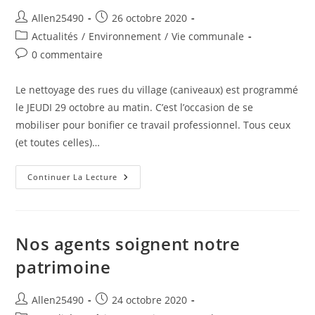
Auteur/autrice
Publication
Allen25490
26 octobre 2020
de
publiée :
Post
Actualités
/
Environnement
/
Vie communale
la
category:
Commentaires
0 commentaire
publication :
de
la
Le nettoyage des rues du village (caniveaux) est programmé
publication :
le JEUDI 29 octobre au matin. C’est l’occasion de se
mobiliser pour bonifier ce travail professionnel. Tous ceux
(et toutes celles)…
Passage
Continuer La Lecture
De
La
Balayeuse
Nos agents soignent notre
patrimoine
Auteur/autrice
Publication
Allen25490
24 octobre 2020
de
publiée :