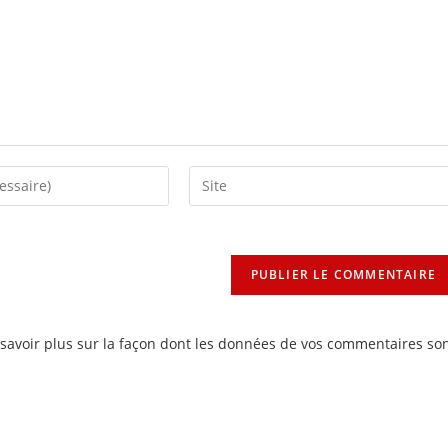
Saisir
l’URL
de
votre
site
(facultatif)
savoir plus sur la façon dont les données de vos commentaires so