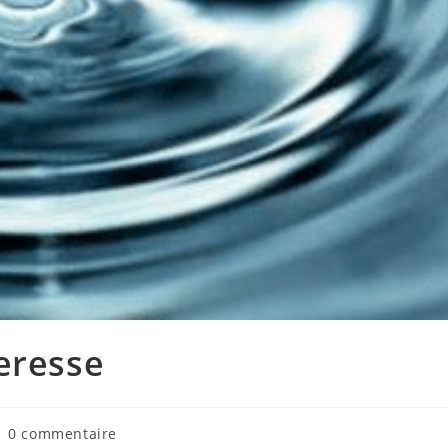
eresse
mmentaires
0 commentaire