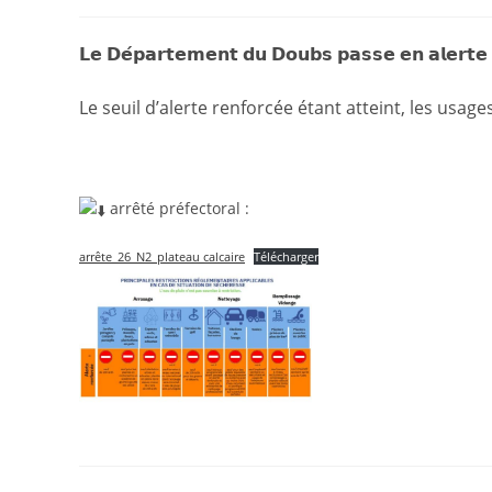
de
publiée :
category:
de
la
la
publication :
pu
𝗟𝗲 𝗗𝗲́𝗽𝗮𝗿𝘁𝗲𝗺𝗲𝗻𝘁 𝗱𝘂 𝗗𝗼𝘂𝗯𝘀 𝗽𝗮𝘀𝘀𝗲 𝗲𝗻 𝗮𝗹𝗲𝗿𝘁𝗲 𝗿
Le seuil d’alerte renforcée étant atteint, les usages
arrêté préfectoral :
arrête_26_N2_plateau calcaire
Télécharger