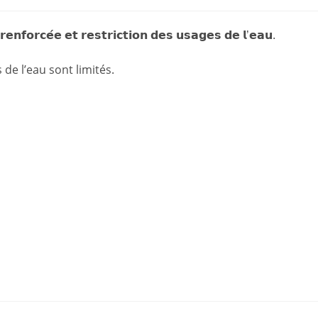
blication :
𝗻𝗳𝗼𝗿𝗰𝗲́𝗲 𝗲𝘁 𝗿𝗲𝘀𝘁𝗿𝗶𝗰𝘁𝗶𝗼𝗻 𝗱𝗲𝘀 𝘂𝘀𝗮𝗴𝗲𝘀 𝗱𝗲 𝗹’𝗲𝗮𝘂.
 de l’eau sont limités.