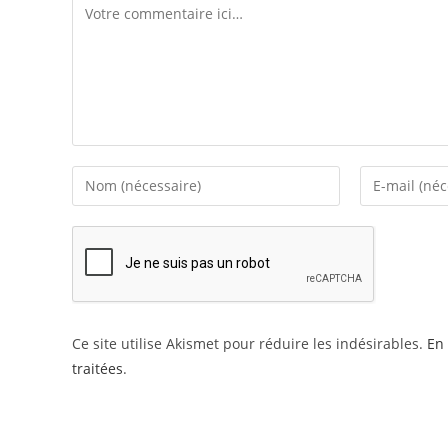
Comment
Enter
Enter
your
your
name
email
or
address
username
to
to
comment
comment
Ce site utilise Akismet pour réduire les indésirables.
En 
traitées
.