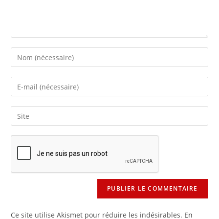
Enter
your
name
Enter
or
your
username
email
Saisir
to
address
l’URL
comment
to
de
comment
votre
site
(facultatif)
Ce site utilise Akismet pour réduire les indésirables.
En