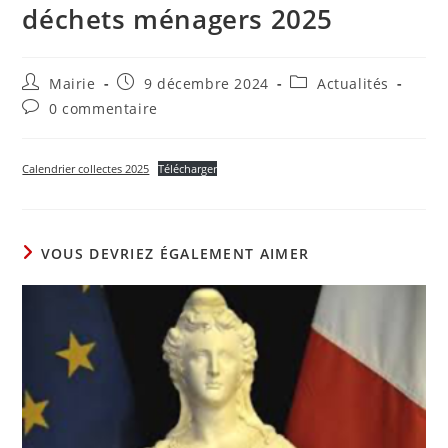
déchets ménagers 2025
Auteur/autrice
Publication
Post
Mairie
9 décembre 2024
Actualités
de
publiée :
category:
Commentaires
0 commentaire
la
de
publication :
la
publication :
Calendrier collectes 2025
Télécharger
VOUS DEVRIEZ ÉGALEMENT AIMER