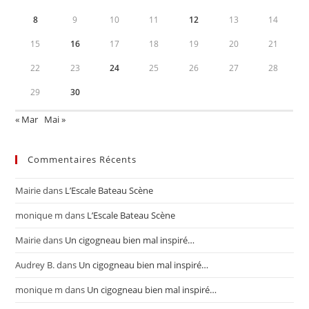
8
9
10
11
12
13
14
15
16
17
18
19
20
21
22
23
24
25
26
27
28
29
30
« Mar
Mai »
Commentaires Récents
Mairie
dans
L’Escale Bateau Scène
monique m
dans
L’Escale Bateau Scène
Mairie
dans
Un cigogneau bien mal inspiré…
Audrey B.
dans
Un cigogneau bien mal inspiré…
monique m
dans
Un cigogneau bien mal inspiré…