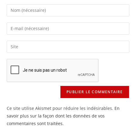
Enter
your
name
Enter
or
your
username
email
Saisir
to
address
l’URL
comment
to
de
comment
votre
site
(facultatif)
Ce site utilise Akismet pour réduire les indésirables.
En
savoir plus sur la façon dont les données de vos
commentaires sont traitées
.