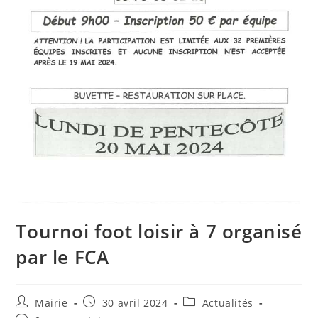
Tournoi foot loisir à 7 organisé
par le FCA
Auteur/autrice
Publication
Post
Mairie
30 avril 2024
Actualités
de
publiée :
category: