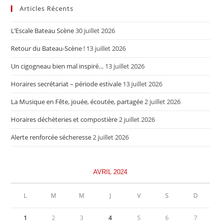
Articles Récents
L’Escale Bateau Scène
30 juillet 2026
Retour du Bateau-Scène !
13 juillet 2026
Un cigogneau bien mal inspiré…
13 juillet 2026
Horaires secrétariat – période estivale
13 juillet 2026
La Musique en Fête, jouée, écoutée, partagée
2 juillet 2026
Horaires déchèteries et compostière
2 juillet 2026
Alerte renforcée sécheresse
2 juillet 2026
AVRIL 2024
L
M
M
J
V
S
D
1
2
3
4
5
6
7