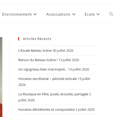
Environnement
Associations
Ecole
Togg
webs
Articles Récents
L’Escale Bateau Scène
30 juillet 2026
sear
Retour du Bateau-Scène !
13 juillet 2026
Un cigogneau bien mal inspiré…
13 juillet 2026
Horaires secrétariat – période estivale
13 juillet
2026
La Musique en Fête, jouée, écoutée, partagée
2
juillet 2026
Horaires déchèteries et compostière
2 juillet 2026