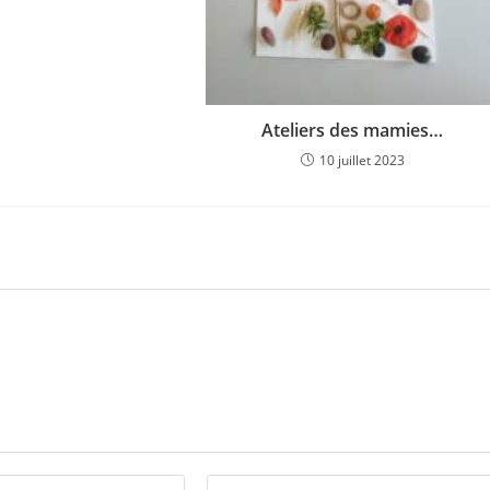
Ateliers des mamies…
10 juillet 2023
Saisir