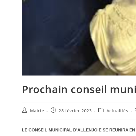
Prochain conseil muni
Auteur/autrice
Publication
Post
Mairie
28 février 2023
Actualités
de
publiée :
category:
la
publication :
LE CONSEIL MUNICIPAL D’ALLENJOIE SE REUNIRA EN