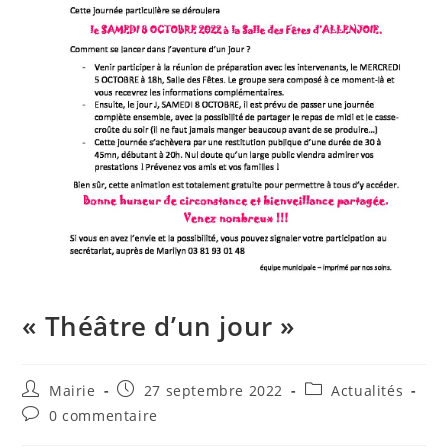
« Théâtre d’un jour »
Auteur/autrice
Publication
Post
Mairie
27 septembre 2022
Actualités
de
publiée :
category:
Commentaires
0 commentaire
la
de
publication :