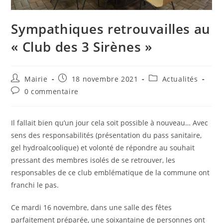
Sympathiques retrouvailles au
« Club des 3 Sirènes »
Auteur/autrice
Publication
Post
Mairie
18 novembre 2021
Actualités
de
publiée :
category:
Commentaires
0 commentaire
la
de
publication :
la
publication :
Il fallait bien qu’un jour cela soit possible à nouveau… Avec
sens des responsabilités (présentation du pass sanitaire,
gel hydroalcoolique) et volonté de répondre au souhait
pressant des membres isolés de se retrouver, les
responsables de ce club emblématique de la commune ont
franchi le pas.
Ce mardi 16 novembre, dans une salle des fêtes
parfaitement préparée, une soixantaine de personnes ont