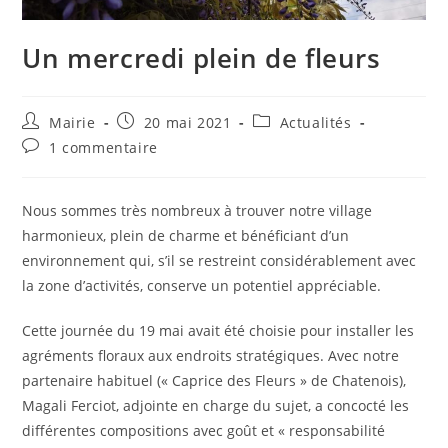
Un mercredi plein de fleurs
Auteur/autrice
Publication
Post
Mairie
20 mai 2021
Actualités
de
publiée :
category:
Commentaires
1 commentaire
la
de
publication :
la
publication :
Nous sommes très nombreux à trouver notre village
harmonieux, plein de charme et bénéficiant d’un
environnement qui, s’il se restreint considérablement avec
la zone d’activités, conserve un potentiel appréciable.
Cette journée du 19 mai avait été choisie pour installer les
agréments floraux aux endroits stratégiques. Avec notre
partenaire habituel (« Caprice des Fleurs » de Chatenois),
Magali Ferciot, adjointe en charge du sujet, a concocté les
différentes compositions avec goût et « responsabilité