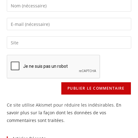
Enter
your
name
Enter
or
your
username
email
Saisir
to
address
l’URL
comment
to
de
comment
votre
site
(facultatif)
Ce site utilise Akismet pour réduire les indésirables.
En
savoir plus sur la façon dont les données de vos
commentaires sont traitées
.