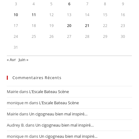
3
4
5
6
7
8
9
10
11
12
13
14
15
16
17
18
19
20
21
22
23
24
25
26
27
28
29
30
31
« Avr
Juin »
Commentaires Récents
Mairie
dans
L’Escale Bateau Scène
monique m
dans
L’Escale Bateau Scène
Mairie
dans
Un cigogneau bien mal inspiré…
Audrey B.
dans
Un cigogneau bien mal inspiré…
monique m
dans
Un cigogneau bien mal inspiré…