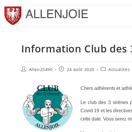
Skip
to
content
Information Club des 
Auteur/autrice
Publication
Post
Allen25490
24 août 2020
Actualités
de
publiée :
category:
la
publication :
Chers adhérents et adhé
Le club des 3 sirènes p
Covid 19 et les directive
cette date. Vous serez i