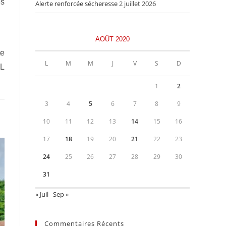
es
Alerte renforcée sécheresse
2 juillet 2026
AOÛT 2020
te
L
M
M
J
V
S
D
L
1
2
3
4
5
6
7
8
9
10
11
12
13
14
15
16
17
18
19
20
21
22
23
24
25
26
27
28
29
30
31
« Juil
Sep »
Commentaires Récents