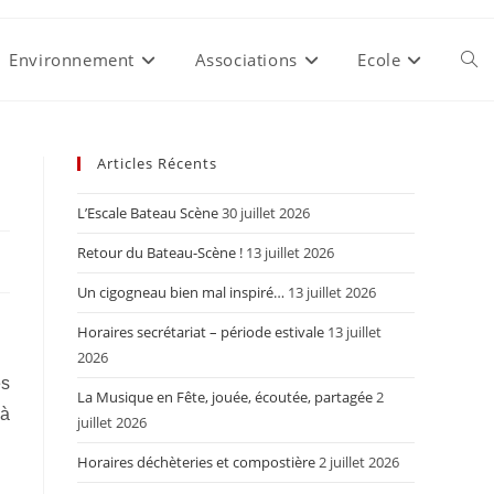
Environnement
Associations
Ecole
Togg
webs
Articles Récents
L’Escale Bateau Scène
30 juillet 2026
sear
Retour du Bateau-Scène !
13 juillet 2026
Un cigogneau bien mal inspiré…
13 juillet 2026
Horaires secrétariat – période estivale
13 juillet
2026
es
La Musique en Fête, jouée, écoutée, partagée
2
 à
juillet 2026
Horaires déchèteries et compostière
2 juillet 2026