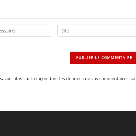
Saisir
l’URL
de
votre
site
(facultatif)
savoir plus sur la façon dont les données de vos commentaires so