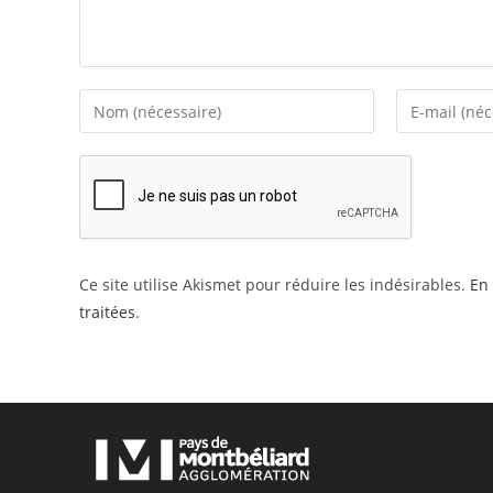
Enter
Enter
your
your
name
email
or
address
username
to
to
comment
comment
Ce site utilise Akismet pour réduire les indésirables.
En 
traitées
.