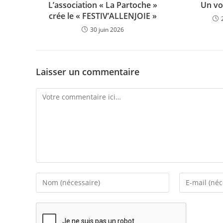
L’association « La Partoche »
Un vo
crée le « FESTIV’ALLENJOIE »
30 juin 2026
Laisser un commentaire
Comment
Enter
Enter
your
your
name
email
or
address