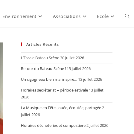
Environnement
Associations
Ecole
Togg
webs
Articles Récents
L’Escale Bateau Scène
30 juillet 2026
sear
Retour du Bateau-Scène !
13 juillet 2026
Un cigogneau bien mal inspiré…
13 juillet 2026
Horaires secrétariat – période estivale
13 juillet
2026
La Musique en Fête, jouée, écoutée, partagée
2
juillet 2026
Horaires déchèteries et compostière
2 juillet 2026