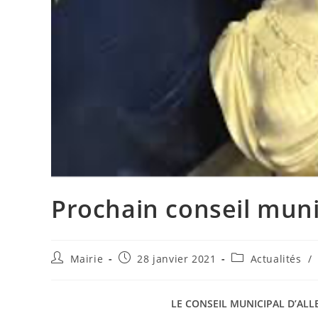
Prochain conseil muni
Auteur/autrice
Publication
Post
Mairie
28 janvier 2021
Actualités
/
de
publiée :
category:
la
publication :
LE CONSEIL MUNICIPAL D’ALL