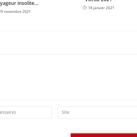
yageur insolite…
18 janvier 2021
29 novembre 2021
Saisir
l’URL
de
votre