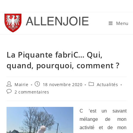
Skip
to
content
Menu
La Piquante fabriC… Qui,
quand, pourquoi, comment ?
Auteur/autrice
Publication
Post
Mairie
18 novembre 2020
Actualités
de
publiée :
category:
Commentaires
2 commentaires
la
de
publication :
la
publication :
C ‘est un savant
mélange de mon
activité et de mon