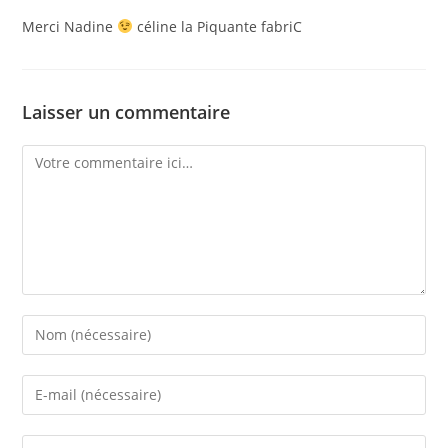
Merci Nadine
céline la Piquante fabriC
Laisser un commentaire
Comment
Enter
your
name
Enter
or
your
username
email
Saisir