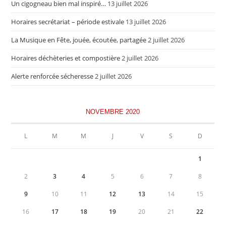
Un cigogneau bien mal inspiré…
13 juillet 2026
Horaires secrétariat – période estivale
13 juillet 2026
La Musique en Fête, jouée, écoutée, partagée
2 juillet 2026
Horaires déchèteries et compostière
2 juillet 2026
Alerte renforcée sécheresse
2 juillet 2026
NOVEMBRE 2020
L
M
M
J
V
S
D
1
2
3
4
5
6
7
8
9
10
11
12
13
14
15
16
17
18
19
20
21
22