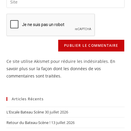
to
address
l’URL
comment
to
de
comment
votre
site
(facultatif)
Ce site utilise Akismet pour réduire les indésirables.
En
savoir plus sur la façon dont les données de vos
commentaires sont traitées
.
Articles Récents
L’Escale Bateau Scène
30 juillet 2026
Retour du Bateau-Scène !
13 juillet 2026