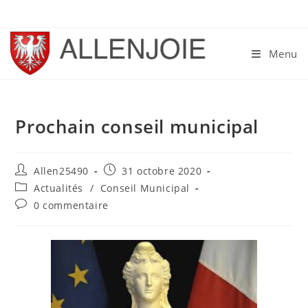
Skip
to
content
Menu
Prochain conseil municipal
Auteur/autrice
Publication
Allen25490
31 octobre 2020
de
publiée :
Post
Actualités
/
Conseil Municipal
la
category:
Commentaires
0 commentaire
publication :
de
la
publication :