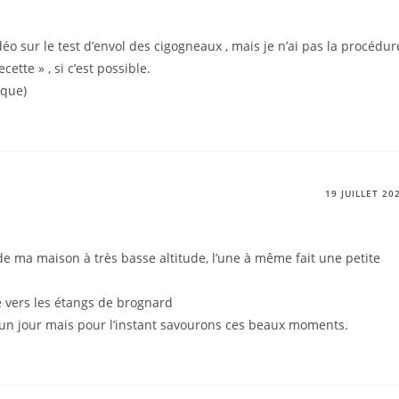
éo sur le test d’envol des cigogneaux , mais je n’ai pas la procédur
ette » , si c’est possible.
ique)
19 JUILLET 20
e ma maison à très basse altitude, l’une à même fait une petite
e vers les étangs de brognard
 un jour mais pour l’instant savourons ces beaux moments.