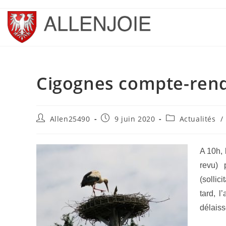
Skip
to
content
Cigognes compte-rend
Auteur/autrice
Publication
Post
Allen25490
9 juin 2020
Actualités
/
de
publiée :
category:
la
publication :
A 10h, 
revu) 
(sollic
tard, l
délaiss