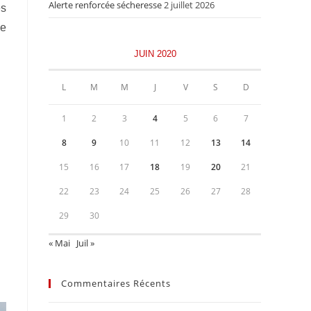
Alerte renforcée sécheresse
2 juillet 2026
es
ve
JUIN 2020
L
M
M
J
V
S
D
1
2
3
4
5
6
7
8
9
10
11
12
13
14
15
16
17
18
19
20
21
22
23
24
25
26
27
28
29
30
« Mai
Juil »
Commentaires Récents