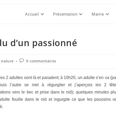
Accueil
Présentation
Mairie
u d’un passionné
Commentaires
nature
9 commentaires
de
la
publication :
les 2 adultes sont là et paradent; à 10h20, un adulte s’en va (p
puis l’autre se met à régurgiter et j’aperçois les 2 têt
itations vers le bec et prise dans le nid); quelques minutes pl
’adulte fouille dans le nid et ingurgite ce que les poussins o
é.