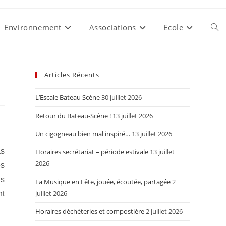
Environnement
Associations
Ecole
Togg
webs
Articles Récents
L’Escale Bateau Scène
30 juillet 2026
sear
Retour du Bateau-Scène !
13 juillet 2026
Un cigogneau bien mal inspiré…
13 juillet 2026
as
Horaires secrétariat – période estivale
13 juillet
2026
es
us
La Musique en Fête, jouée, écoutée, partagée
2
juillet 2026
nt
Horaires déchèteries et compostière
2 juillet 2026