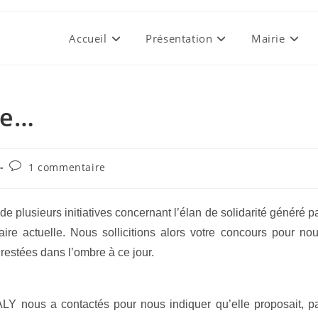
Accueil
Présentation
Mairie
ite…
Commentaires
1 commentaire
de
la
publication :
de plusieurs initiatives concernant l’élan de solidarité généré p
itaire actuelle. Nous sollicitions alors votre concours pour no
 restées dans l’ombre à ce jour.
 nous a contactés pour nous indiquer qu’elle proposait, p