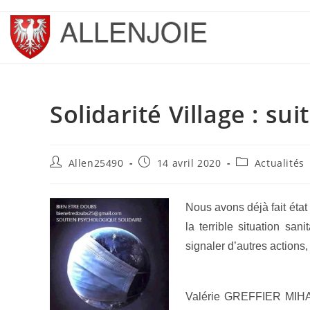
Skip
to
content
Solidarité Village : su
Auteur/autrice
Publication
Post
Allen25490
14 avril 2020
Actualités
de
publiée :
category:
la
publication :
Nous avons déjà fait état 
la terrible situation san
signaler d’autres actions,
Valérie GREFFIER MIHALY