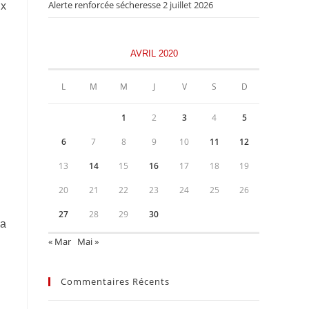
Alerte renforcée sécheresse
2 juillet 2026
ux
AVRIL 2020
L
M
M
J
V
S
D
1
2
3
4
5
6
7
8
9
10
11
12
13
14
15
16
17
18
19
20
21
22
23
24
25
26
27
28
29
30
la
« Mar
Mai »
Commentaires Récents