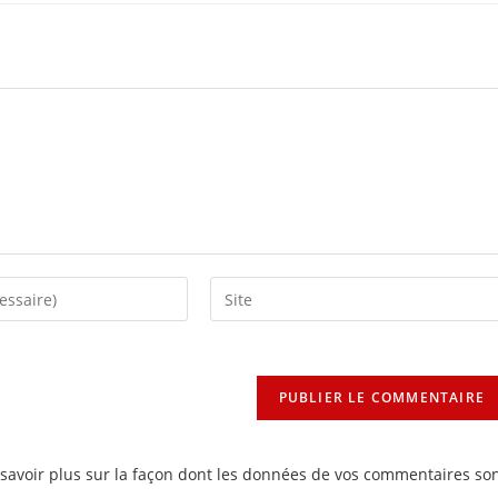
Saisir
l’URL
de
votre
site
(facultatif)
savoir plus sur la façon dont les données de vos commentaires so