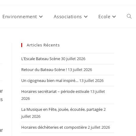
Environnement
Associations
Ecole
Togg
webs
Articles Récents
L’Escale Bateau Scène
30 juillet 2026
sear
Retour du Bateau-Scène !
13 juillet 2026
Un cigogneau bien mal inspiré…
13 juillet 2026
ar
Horaires secrétariat – période estivale
13 juillet
2026
us
La Musique en Fête, jouée, écoutée, partagée
2
juillet 2026
Horaires déchèteries et compostière
2 juillet 2026
ar