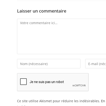
Laisser un commentaire
Comment
Enter
Enter
your
your
name
email
or
address
username
to
to
comment
comment
Ce site utilise Akismet pour réduire les indésirables.
En 