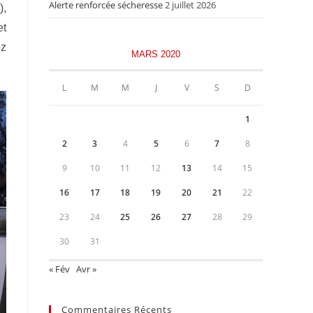
Alerte renforcée sécheresse
2 juillet 2026
),
et
ez
MARS 2020
L
M
M
J
V
S
D
1
2
3
4
5
6
7
8
9
10
11
12
13
14
15
16
17
18
19
20
21
22
23
24
25
26
27
28
29
30
31
« Fév
Avr »
Commentaires Récents