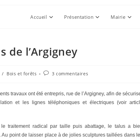
Accueil
Présentation
Mairie
 de l’Argigney
Commentaires
/
Bois et forêts
3 commentaires
de
la
publication :
nts travaux ont été entrepris, rue de l’Argigney, afin de sécuris
ulation et les lignes téléphoniques et électriques (voir artic
le traitement radical par taille puis abattage, le talus a bi
 Au point de laisser place à de jolies sculptures taillées dans l