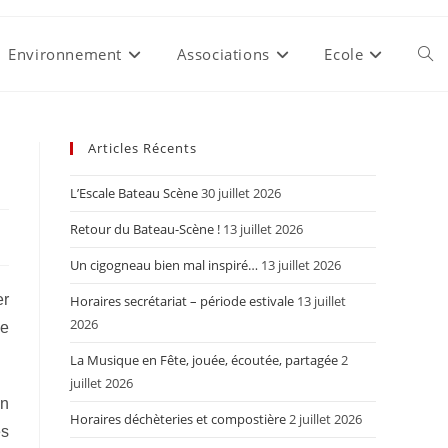
Environnement
Associations
Ecole
Togg
webs
Articles Récents
L’Escale Bateau Scène
30 juillet 2026
sear
Retour du Bateau-Scène !
13 juillet 2026
Un cigogneau bien mal inspiré…
13 juillet 2026
er
Horaires secrétariat – période estivale
13 juillet
2026
le
La Musique en Fête, jouée, écoutée, partagée
2
juillet 2026
en
Horaires déchèteries et compostière
2 juillet 2026
es