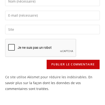
your
name
Enter
or
your
username
email
Saisir
to
address
l’URL
comment
to
de
comment
votre
site
(facultatif)
Ce site utilise Akismet pour réduire les indésirables.
En
savoir plus sur la façon dont les données de vos
commentaires sont traitées
.