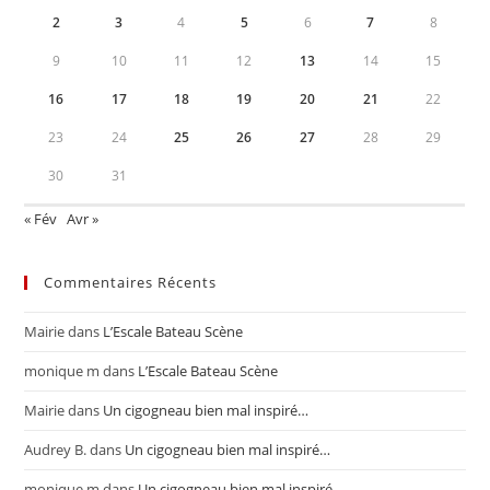
2
3
4
5
6
7
8
9
10
11
12
13
14
15
16
17
18
19
20
21
22
23
24
25
26
27
28
29
30
31
« Fév
Avr »
Commentaires Récents
Mairie
dans
L’Escale Bateau Scène
monique m
dans
L’Escale Bateau Scène
Mairie
dans
Un cigogneau bien mal inspiré…
Audrey B.
dans
Un cigogneau bien mal inspiré…
monique m
dans
Un cigogneau bien mal inspiré…