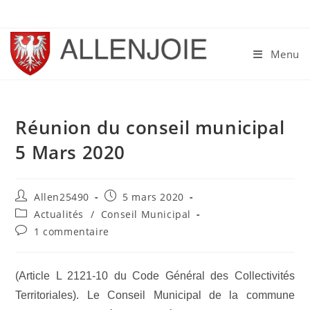
Skip
to
content
Menu
Réunion du conseil municipal
5 Mars 2020
Auteur/autrice
Publication
Allen25490
5 mars 2020
de
publiée :
Post
Actualités
/
Conseil Municipal
la
category:
Commentaires
1 commentaire
publication :
de
la
publication :
(Article L 2121-10 du Code Général des Collectivités
Territoriales). Le Conseil Municipal de la commune