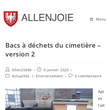
Skip
to
content
Menu
Bacs à déchets du cimetière –
version 2
Auteur/autrice
Publication
Allen25490
9 janvier 2020
de
publiée :
Post
Commentaires
Actualités
/
Environnement
0 commentaire
la
category:
de
publication :
la
publication :
Apr
es
l’art