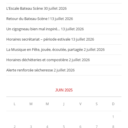
L’Escale Bateau Scène
30 juillet 2026
Retour du Bateau-Scène !
13 juillet 2026
Un cigogneau bien mal inspiré…
13 juillet 2026
Horaires secrétariat – période estivale
13 juillet 2026
La Musique en Fête, jouée, écoutée, partagée
2 juillet 2026
Horaires déchèteries et compostière
2 juillet 2026
Alerte renforcée sécheresse
2 juillet 2026
JUIN 2025
L
M
M
J
V
S
D
1
2
3
4
5
6
7
8