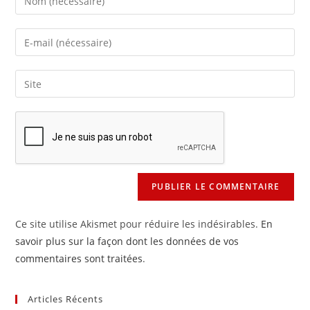
your
name
Enter
or
your
username
email
Saisir
to
address
l’URL
comment
to
de
comment
votre
site
(facultatif)
Ce site utilise Akismet pour réduire les indésirables.
En
savoir plus sur la façon dont les données de vos
commentaires sont traitées
.
Articles Récents