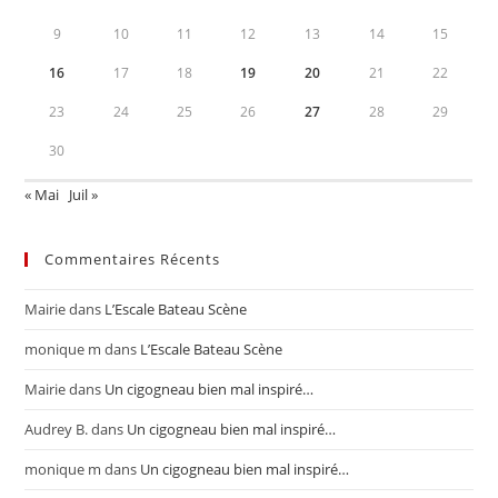
9
10
11
12
13
14
15
16
17
18
19
20
21
22
23
24
25
26
27
28
29
30
« Mai
Juil »
Commentaires Récents
Mairie
dans
L’Escale Bateau Scène
monique m
dans
L’Escale Bateau Scène
Mairie
dans
Un cigogneau bien mal inspiré…
Audrey B.
dans
Un cigogneau bien mal inspiré…
monique m
dans
Un cigogneau bien mal inspiré…