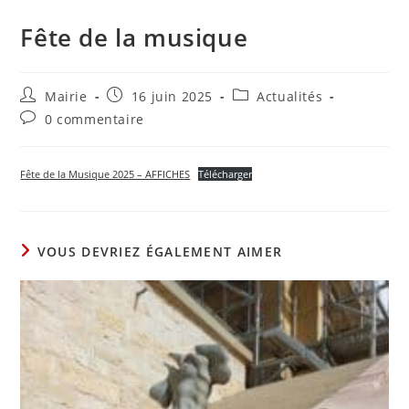
Fête de la musique
Auteur/autrice
Publication
Post
Mairie
16 juin 2025
Actualités
de
publiée :
category:
Commentaires
0 commentaire
la
de
publication :
la
publication :
Fête de la Musique 2025 – AFFICHES
Télécharger
VOUS DEVRIEZ ÉGALEMENT AIMER