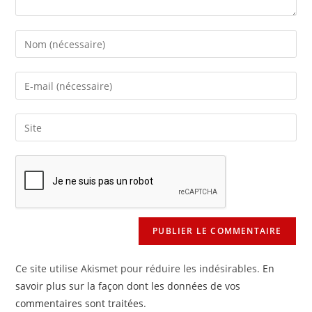
Enter
your
name
Enter
or
your
username
email
Saisir
to
address
l’URL
comment
to
de
comment
votre
site
(facultatif)
Ce site utilise Akismet pour réduire les indésirables.
En
savoir plus sur la façon dont les données de vos
commentaires sont traitées
.