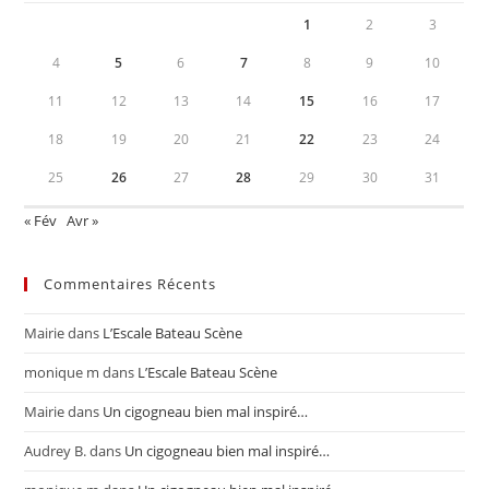
1
2
3
4
5
6
7
8
9
10
11
12
13
14
15
16
17
18
19
20
21
22
23
24
25
26
27
28
29
30
31
« Fév
Avr »
Commentaires Récents
Mairie
dans
L’Escale Bateau Scène
monique m
dans
L’Escale Bateau Scène
Mairie
dans
Un cigogneau bien mal inspiré…
Audrey B.
dans
Un cigogneau bien mal inspiré…