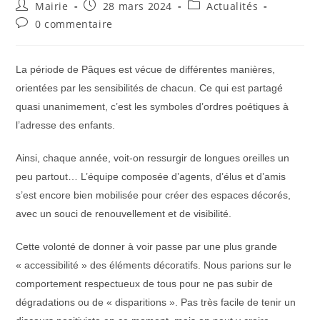
Auteur/autrice
Publication
Post
Mairie
28 mars 2024
Actualités
de
publiée :
category:
Commentaires
0 commentaire
la
de
publication :
la
publication :
La période de Pâques est vécue de différentes manières,
orientées par les sensibilités de chacun. Ce qui est partagé
quasi unanimement, c’est les symboles d’ordres poétiques à
l’adresse des enfants.
Ainsi, chaque année, voit-on ressurgir de longues oreilles un
peu partout… L’équipe composée d’agents, d’élus et d’amis
s’est encore bien mobilisée pour créer des espaces décorés,
avec un souci de renouvellement et de visibilité.
Cette volonté de donner à voir passe par une plus grande
« accessibilité » des éléments décoratifs. Nous parions sur le
comportement respectueux de tous pour ne pas subir de
dégradations ou de « disparitions ». Pas très facile de tenir un