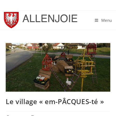
Skip
to
content
Menu
Le village « em-PÂCQUES-té »