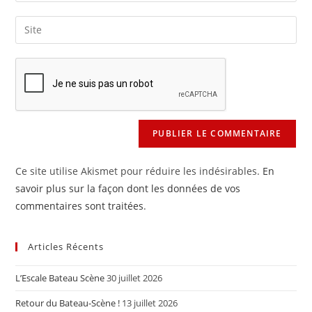
username
email
Saisir
to
address
l’URL
comment
to
de
comment
votre
site
(facultatif)
Ce site utilise Akismet pour réduire les indésirables.
En
savoir plus sur la façon dont les données de vos
commentaires sont traitées
.
Articles Récents
L’Escale Bateau Scène
30 juillet 2026
Retour du Bateau-Scène !
13 juillet 2026