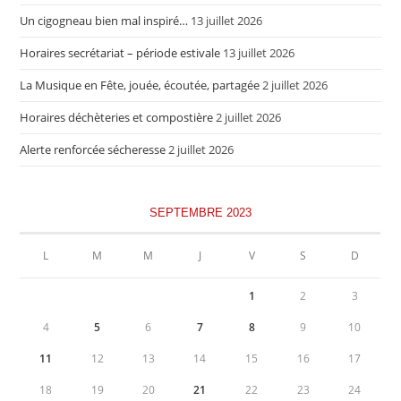
Un cigogneau bien mal inspiré…
13 juillet 2026
Horaires secrétariat – période estivale
13 juillet 2026
La Musique en Fête, jouée, écoutée, partagée
2 juillet 2026
Horaires déchèteries et compostière
2 juillet 2026
Alerte renforcée sécheresse
2 juillet 2026
SEPTEMBRE 2023
L
M
M
J
V
S
D
1
2
3
4
5
6
7
8
9
10
11
12
13
14
15
16
17
18
19
20
21
22
23
24