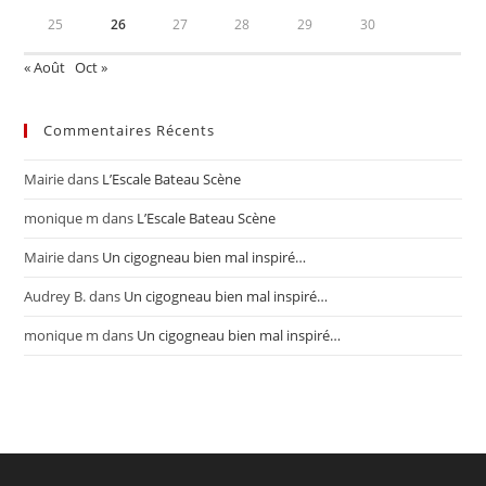
25
26
27
28
29
30
« Août
Oct »
Commentaires Récents
Mairie
dans
L’Escale Bateau Scène
monique m
dans
L’Escale Bateau Scène
Mairie
dans
Un cigogneau bien mal inspiré…
Audrey B.
dans
Un cigogneau bien mal inspiré…
monique m
dans
Un cigogneau bien mal inspiré…