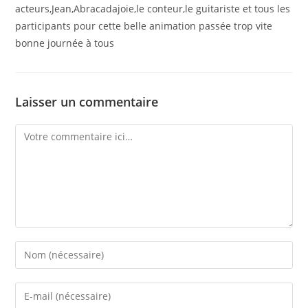
acteurs,Jean,Abracadajoie,le conteur,le guitariste et tous les
participants pour cette belle animation passée trop vite
bonne journée à tous
Laisser un commentaire
Comment
Enter
your
name
Enter
or
your