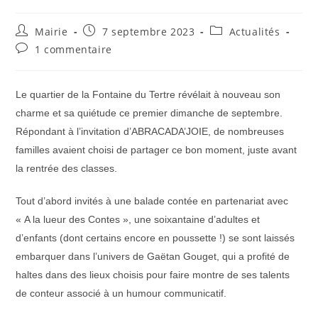
Auteur/autrice
Publication
Post
Mairie
7 septembre 2023
Actualités
de
publiée :
category:
Commentaires
1 commentaire
la
de
publication :
la
publication :
Le quartier de la Fontaine du Tertre révélait à nouveau son
charme et sa quiétude ce premier dimanche de septembre.
Répondant à l’invitation d’ABRACADA’JOIE, de nombreuses
familles avaient choisi de partager ce bon moment, juste avant
la rentrée des classes.
Tout d’abord invités à une balade contée en partenariat avec
« A la lueur des Contes », une soixantaine d’adultes et
d’enfants (dont certains encore en poussette !) se sont laissés
embarquer dans l’univers de Gaëtan Gouget, qui a profité de
haltes dans des lieux choisis pour faire montre de ses talents
de conteur associé à un humour communicatif.