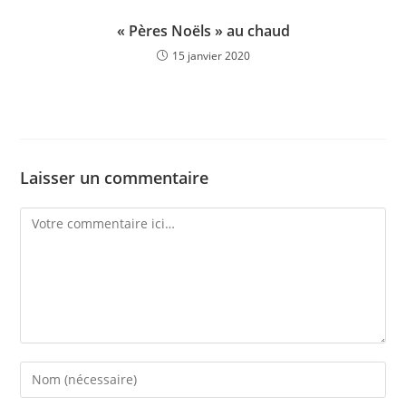
« Pères Noëls » au chaud
15 janvier 2020
Laisser un commentaire
Comment
Enter
your