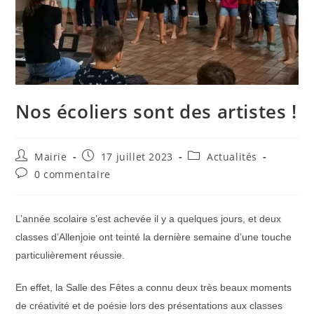
Nos écoliers sont des artistes !
Auteur/autrice
Publication
Post
Mairie
17 juillet 2023
Actualités
de
publiée :
category:
Commentaires
0 commentaire
la
de
publication :
la
publication :
L’année scolaire s’est achevée il y a quelques jours, et deux
classes d’Allenjoie ont teinté la dernière semaine d’une touche
particulièrement réussie.
En effet, la Salle des Fêtes a connu deux très beaux moments
de créativité et de poésie lors des présentations aux classes