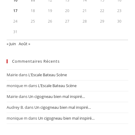
10
11
12
13
14
15
16
17
18
19
20
21
22
23
24
25
26
27
28
29
30
31
« Juin
Août »
Commentaires Récents
Mairie
dans
L’Escale Bateau Scène
monique m
dans
L’Escale Bateau Scène
Mairie
dans
Un cigogneau bien mal inspiré…
Audrey B.
dans
Un cigogneau bien mal inspiré…
monique m
dans
Un cigogneau bien mal inspiré…