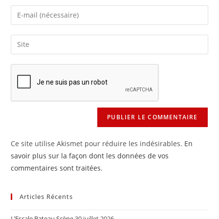
name
Enter
or
your
username
email
Saisir
to
address
l’URL
comment
to
de
comment
votre
site
(facultatif)
Ce site utilise Akismet pour réduire les indésirables.
En
savoir plus sur la façon dont les données de vos
commentaires sont traitées
.
Articles Récents
L’Escale Bateau Scène
30 juillet 2026