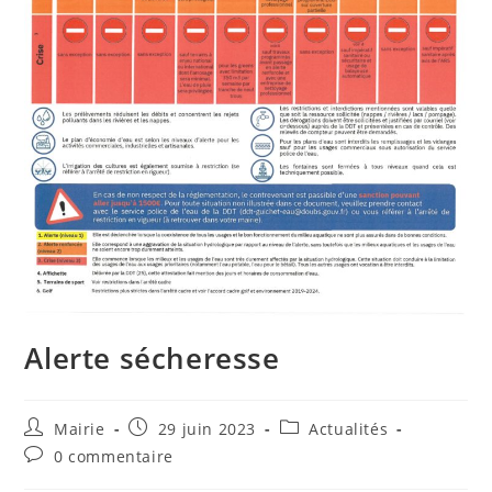
Alerte sécheresse
Auteur/autrice
Publication
Post
Mairie
29 juin 2023
Actualités
de
publiée :
category:
Commentaires
0 commentaire
la
de
publication :