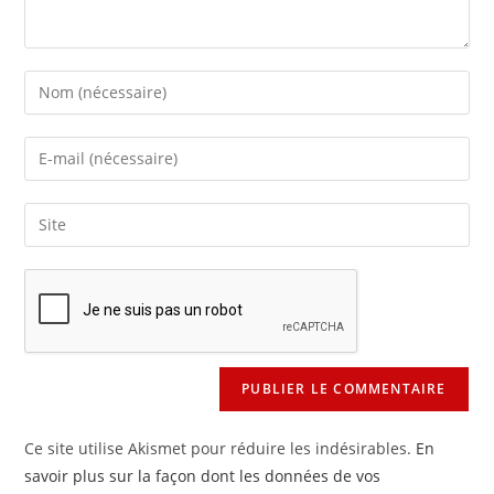
Enter
your
name
Enter
or
your
username
email
Saisir
to
address
l’URL
comment
to
de
comment
votre
site
(facultatif)
Ce site utilise Akismet pour réduire les indésirables.
En
savoir plus sur la façon dont les données de vos