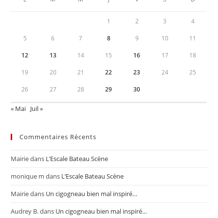
1
2
3
4
5
6
7
8
9
10
11
12
13
14
15
16
17
18
19
20
21
22
23
24
25
26
27
28
29
30
« Mai
Juil »
Commentaires Récents
Mairie
dans
L’Escale Bateau Scène
monique m
dans
L’Escale Bateau Scène
Mairie
dans
Un cigogneau bien mal inspiré…
Audrey B.
dans
Un cigogneau bien mal inspiré…